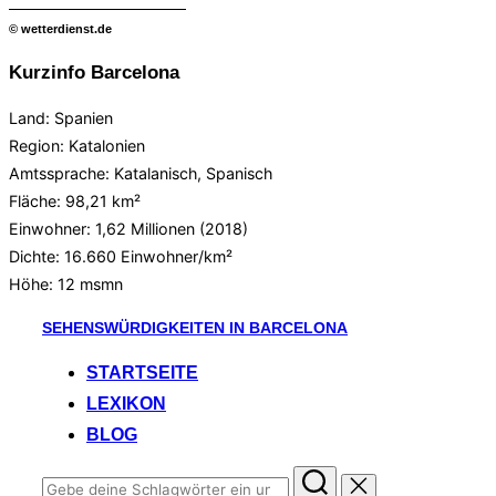
© wetterdienst.de
Kurzinfo Barcelona
Land: Spanien
Region: Katalonien
Amtssprache: Katalanisch, Spanisch
Fläche: 98,21 km²
Einwohner: 1,62 Millionen (2018)
Dichte: 16.660 Einwohner/km²
Höhe:
12 msmn
Zum
SEHENSWÜRDIGKEITEN IN BARCELONA
Inhalt
STARTSEITE
springen
LEXIKON
BLOG
Suchen