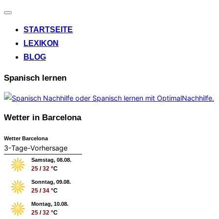
Navigation
umschalten
STARTSEITE
LEXIKON
BLOG
Spanisch lernen
Wetter in Barcelona
Wetter Barcelona
3-Tage-Vorhersage
Samstag, 08.08.
25
/
32
°C
Sonntag, 09.08.
25
/
34
°C
Montag, 10.08.
25
/
32
°C