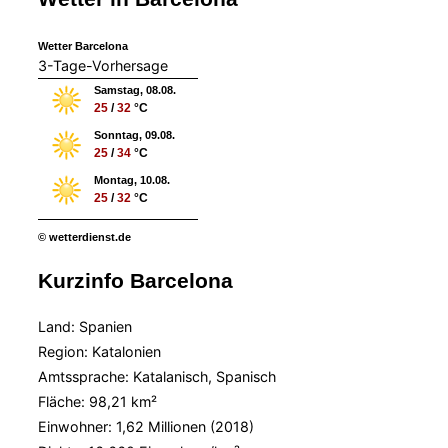
Wetter Barcelona
3-Tage-Vorhersage
Samstag, 08.08.
25
/
32
°C
Sonntag, 09.08.
25
/
34
°C
Montag, 10.08.
25
/
32
°C
© wetterdienst.de
Kurzinfo Barcelona
Land: Spanien
Region: Katalonien
Amtssprache: Katalanisch, Spanisch
Fläche: 98,21 km²
Einwohner: 1,62 Millionen (2018)