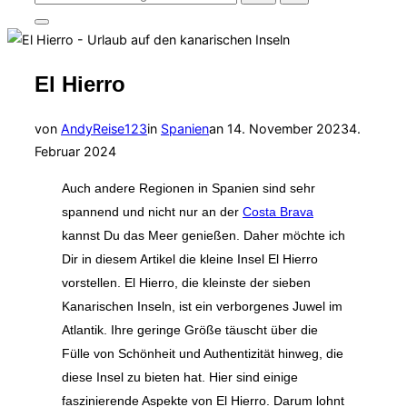
nach:
Seitenleiste
&
Navigation
umschalten
El Hierro
Veröffentlicht
von
AndyReise123
in
Spanien
an
14. November 2023
4.
am
Februar 2024
Auch andere Regionen in Spanien sind sehr
spannend und nicht nur an der
Costa Brava
kannst Du das Meer genießen. Daher möchte ich
Dir in diesem Artikel die kleine Insel El Hierro
vorstellen. El Hierro, die kleinste der sieben
Kanarischen Inseln, ist ein verborgenes Juwel im
Atlantik. Ihre geringe Größe täuscht über die
Fülle von Schönheit und Authentizität hinweg, die
diese Insel zu bieten hat. Hier sind einige
faszinierende Aspekte von El Hierro. Darum lohnt