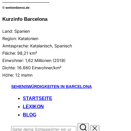
© wetterdienst.de
Kurzinfo Barcelona
Land: Spanien
Region: Katalonien
Amtssprache: Katalanisch, Spanisch
Fläche: 98,21 km²
Einwohner: 1,62 Millionen (2018)
Dichte: 16.660 Einwohner/km²
Höhe:
12 msmn
Zum
SEHENSWÜRDIGKEITEN IN BARCELONA
Inhalt
STARTSEITE
springen
LEXIKON
BLOG
Suchen