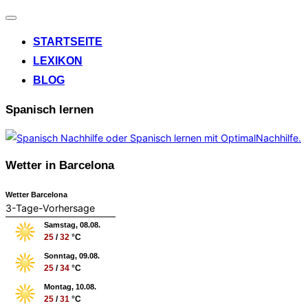
Navigation
umschalten
STARTSEITE
LEXIKON
BLOG
Spanisch lernen
Wetter in Barcelona
Wetter Barcelona
3-Tage-Vorhersage
Samstag, 08.08.
25
/
32
°C
Sonntag, 09.08.
25
/
34
°C
Montag, 10.08.
25
/
31
°C