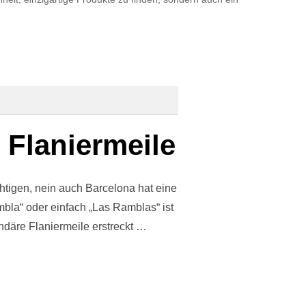
Flaniermeile
htigen, nein auch Barcelona hat eine
bla“ oder einfach „Las Ramblas“ ist
ndäre Flaniermeile erstreckt …
AS LEBENDIGE FLANIERMEILE“