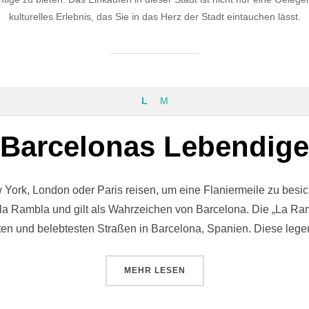
kulturelles Erlebnis, das Sie in das Herz der Stadt eintauchen lässt.
L
M
Barcelonas Lebendige 
ork, London oder Paris reisen, um eine Flaniermeile zu besic
a Rambla und gilt als Wahrzeichen von Barcelona. Die „La Ram
ten und belebtesten Straßen in Barcelona, Spanien. Diese lege
ÜBER „LA RAMBLA – BARCELON
MEHR
LESEN