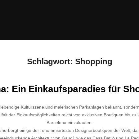
Schlagwort:
Shopping
a: Ein Einkaufsparadies für Sh
r, lebendige Kulturszene und malerischen Parkanlagen bekannt, sondern 
elfalt der Einkaufsmöglichkeiten reicht von exklusiven Boutiquen bis zu 
Barcelona einzukaufen:
erbergt einige der renommiertesten Designerboutiquen der Welt, darun
beeindruckende Architektur von Gaudí, wie das Casa Batlló und La Ped