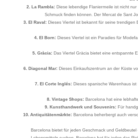
2. La Rambla:
Diese lebendige Flaniermeile ist nicht nu
Schmuck finden können. Der Mercat de Sant Jose
3. El Raval:
Dieses Viertel ist bekannt für seine trendigen
4. El Born:
Dieses Viertel ist ein Paradies für Mode
5. Gràcia:
Das Viertel Gràcia bietet eine entspannte
6. Diagonal Mar:
Dieses Einkaufszentrum an der Küste von
7. El Corte Inglés:
Dieses spanische Warenhaus ist i
8. Vintage Shops:
Barcelona hat eine lebhafte
9. Kunsthandwerk und Souvenirs:
Für handge
10. Antiquitätenmärkte:
Barcelona beherbergt auch versch
Barcelona bietet für jeden Geschmack und Geldbeutel 
Lebensmitteln suchen, Barcelona hat für jeden das Richt