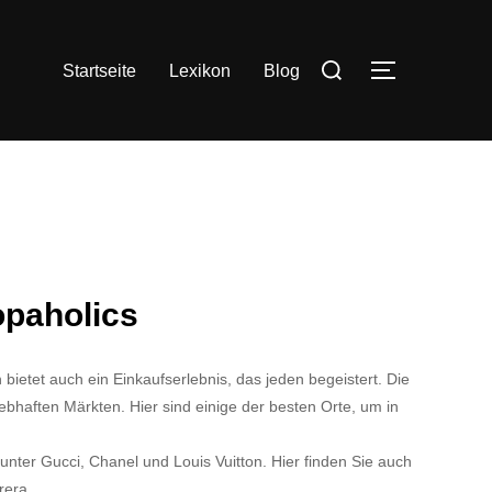
Suchen
Startseite
Lexikon
Blog
SEITENLE
nach:
opaholics
bietet auch ein Einkaufserlebnis, das jeden begeistert. Die
lebhaften Märkten. Hier sind einige der besten Orte, um in
ter Gucci, Chanel und Louis Vuitton. Hier finden Sie auch
rera.