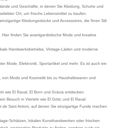
rstände und Geschäfte, in denen Sie Kleidung, Schuhe und
eliebter Ort, um frische Lebensmittel zu kaufen.
inzigartige Kleidungsstücke und Accessoires, die Ihren Stil
 Hier finden Sie avantgardistische Mode und kreative
 lokale Handwerksbetriebe, Vintage-Läden und moderne
 Mode, Elektronik, Sportartikel und mehr. Es ist auch ein
en, von Mode und Kosmetik bis zu Haushaltswaren und
ln wie El Raval, El Born und Gràcia entdecken.
n Besuch in Vierteln wie El Gòtic und El Raval.
 de Sant Antoni, auf denen Sie einzigartige Funde machen
ntage-Schätzen, lokalen Kunsthandwerken oder frischen
nheit, einzigartige Produkte zu finden, sondern auch ein