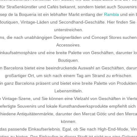
r für Straßenkünstler und Cafés bekannt, sondern bietet auch Souveni
p de la Boqueria ist ein lebhafter Markt entlang der
Rambla
und ein b
 Boutiquen, Vintage-Läden und Secondhand-Geschäfte. Hier finden Sie e
unterstreichen.
fans, die nach unabhängigen Designerläden und Concept Stores suchen.
Accessoires.
 Einkaufsatmosphäre und eine breite Palette von Geschäften, darunter
Boutiquen.
 Barcelona bietet eine beeindruckende Auswahl an Geschäften, darunter
großartiger Ort, um sich nach einem Tag am Strand zu erfrischen.
n ganz Barcelona präsent und bietet eine breite Palette von Produkt
Lebensmitteln.
 Vintage-Szene, und Sie können eine Vielzahl von Geschäften in Vierte
fertigte Souvenirs und lokale Kunsthandwerksprodukte empfiehlt sich ei
iedene Antiquitätenmärkte, darunter den Mercat Gòtic und den Mercat
können.
das passende Einkaufserlebnis. Egal, ob Sie nach High-End-Mode, Vi
ige zu bieten. Das Einkaufen in dieser Stadt ist nicht nur eine Gelege