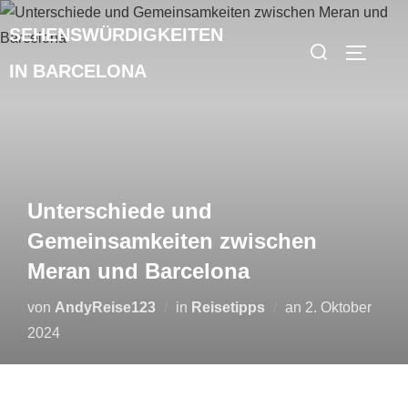
Zum
SEHENSWÜRDIGKEITEN
Inhalt
Suchen
SEITEN
springen
nach:
IN BARCELONA
Unterschiede und
Gemeinsamkeiten zwischen
Meran und Barcelona
Veröffentlicht
von
AndyReise123
in
Reisetipps
an
2. Oktober
am
2024