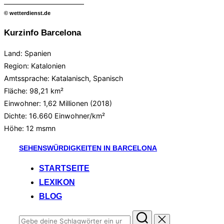
© wetterdienst.de
Kurzinfo Barcelona
Land: Spanien
Region: Katalonien
Amtssprache: Katalanisch, Spanisch
Fläche: 98,21 km²
Einwohner: 1,62 Millionen (2018)
Dichte: 16.660 Einwohner/km²
Höhe:
12 msmn
Zum
SEHENSWÜRDIGKEITEN IN BARCELONA
Inhalt
STARTSEITE
springen
LEXIKON
BLOG
Suchen