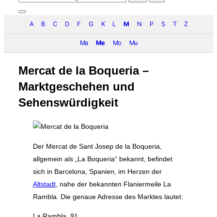
nach:
Seitenleiste
&
A
B
C
D
F
G
K
L
M
N
P
S
T
Z
Navigation
umschalten
Ma
Me
Mo
Mu
Mercat de la Boqueria –
Marktgeschehen und
Sehenswürdigkeit
Der Mercat de Sant Josep de la Boqueria,
allgemein als „La Boqueria“ bekannt, befindet
sich in Barcelona, Spanien, im Herzen der
Altstadt
, nahe der bekannten Flaniermeile La
Rambla. Die genaue Adresse des Marktes lautet:
La Rambla, 91