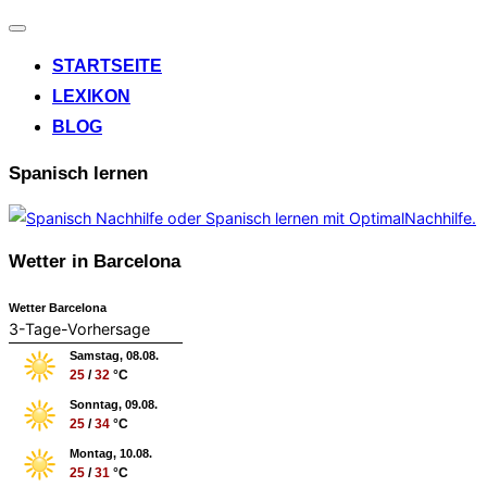
Navigation
umschalten
STARTSEITE
LEXIKON
BLOG
Spanisch lernen
Wetter in Barcelona
Wetter Barcelona
3-Tage-Vorhersage
Samstag, 08.08.
25
/
32
°C
Sonntag, 09.08.
25
/
34
°C
Montag, 10.08.
25
/
31
°C