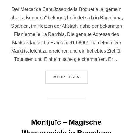
Der Mercat de Sant Josep de la Boqueria, allgemein
als „La Boqueria“ bekannt, befindet sich in Barcelona,
Spanien, im Herzen der Altstadt, nahe der bekannten
Flaniermeile La Rambla. Die genaue Adresse des
Marktes lautet: La Rambla, 91 08001 Barcelona Der
Markt ist leicht zu erreichen und ein beliebtes Ziel für
Touristen und Einheimische gleichermaßen. Er …
ÜBER „MERCAT DE LA BOQUERI
MEHR
LESEN
Montjuïc – Magische
Wasserspiele in Barcelona