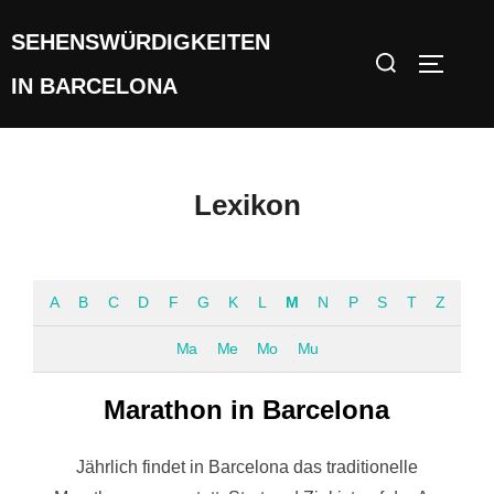
Zum
SEHENSWÜRDIGKEITEN
Inhalt
Suchen
SEITEN
springen
nach:
IN BARCELONA
Lexikon
A
B
C
D
F
G
K
L
M
N
P
S
T
Z
Ma
Me
Mo
Mu
Marathon in Barcelona
Jährlich findet in Barcelona das traditionelle