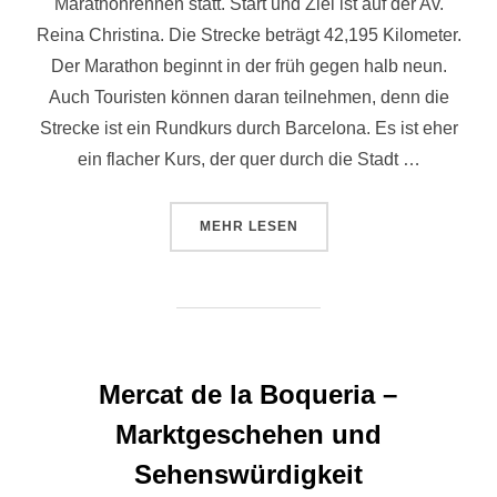
Marathonrennen statt. Start und Ziel ist auf der Av.
Reina Christina. Die Strecke beträgt 42,195 Kilometer.
Der Marathon beginnt in der früh gegen halb neun.
Auch Touristen können daran teilnehmen, denn die
Strecke ist ein Rundkurs durch Barcelona. Es ist eher
ein flacher Kurs, der quer durch die Stadt …
ÜBER „MARATHON IN BARCELO
MEHR
LESEN
Mercat de la Boqueria –
Marktgeschehen und
Sehenswürdigkeit