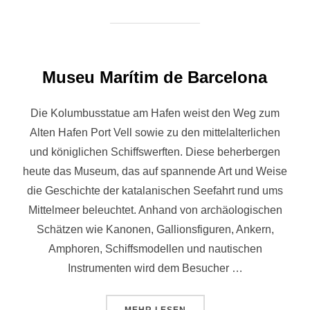
Museu Marítim de Barcelona
Die Kolumbusstatue am Hafen weist den Weg zum
Alten Hafen Port Vell sowie zu den mittelalterlichen
und königlichen Schiffswerften. Diese beherbergen
heute das Museum, das auf spannende Art und Weise
die Geschichte der katalanischen Seefahrt rund ums
Mittelmeer beleuchtet. Anhand von archäologischen
Schätzen wie Kanonen, Gallionsfiguren, Ankern,
Amphoren, Schiffsmodellen und nautischen
Instrumenten wird dem Besucher …
ÜBER „MUSEU MARÍTIM DE BAR