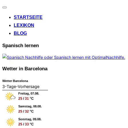
Navigation
umschalten
STARTSEITE
LEXIKON
BLOG
Spanisch lernen
Wetter in Barcelona
Wetter Barcelona
3-Tage-Vorhersage
Freitag, 07.08.
25
/
31
°C
Samstag, 08.08.
25
/
32
°C
Sonntag, 09.08.
25
/
33
°C