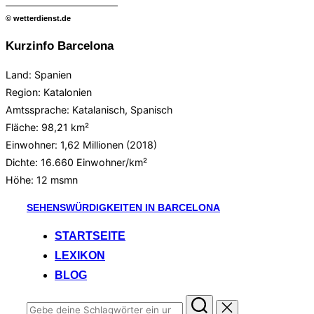
© wetterdienst.de
Kurzinfo Barcelona
Land: Spanien
Region: Katalonien
Amtssprache: Katalanisch, Spanisch
Fläche: 98,21 km²
Einwohner: 1,62 Millionen (2018)
Dichte: 16.660 Einwohner/km²
Höhe:
12 msmn
Zum
SEHENSWÜRDIGKEITEN IN BARCELONA
Inhalt
STARTSEITE
springen
LEXIKON
BLOG
Suchen