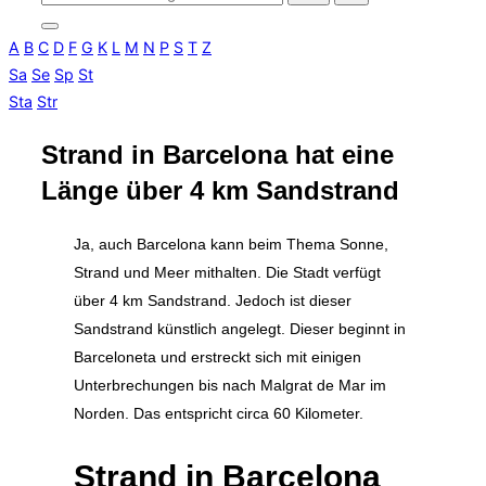
nach:
Seitenleiste
A
B
C
D
F
G
K
L
M
N
P
S
T
Z
&
Navigation
Sa
Se
Sp
St
umschalten
Sta
Str
Strand in Barcelona hat eine
Länge über 4 km Sandstrand
Ja, auch Barcelona kann beim Thema Sonne,
Strand und Meer mithalten. Die Stadt verfügt
über 4 km Sandstrand. Jedoch ist dieser
Sandstrand künstlich angelegt. Dieser beginnt in
Barceloneta und erstreckt sich mit einigen
Unterbrechungen bis nach Malgrat de Mar im
Norden. Das entspricht circa 60 Kilometer.
Strand in Barcelona