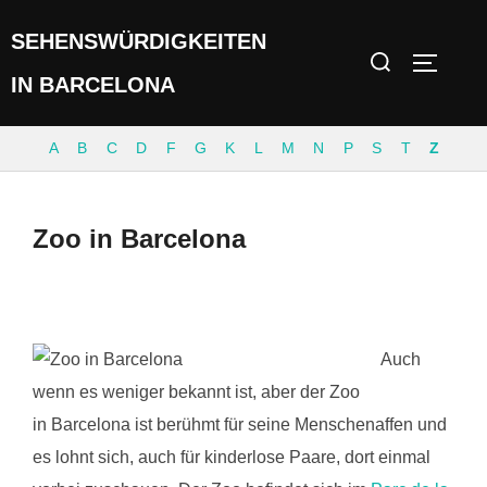
Zum
SEHENSWÜRDIGKEITEN
Inhalt
Suchen
SEITEN
springen
nach:
IN BARCELONA
A
B
C
D
F
G
K
L
M
N
P
S
T
Z
Zoo in Barcelona
Auch
wenn es weniger bekannt ist, aber der Zoo
in Barcelona ist berühmt für seine Menschenaffen und
es lohnt sich, auch für kinderlose Paare, dort einmal